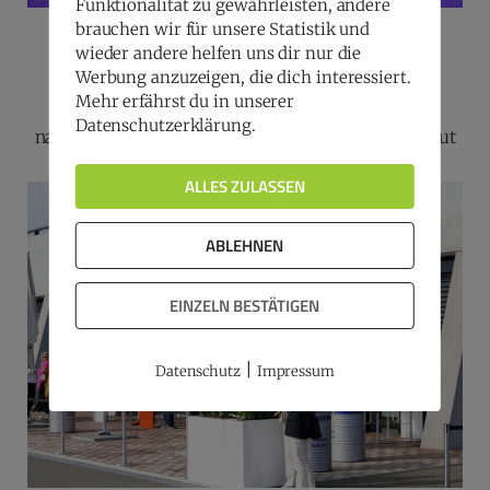
Funktionalität zu gewährleisten, andere
brauchen wir für unsere Statistik und
Stadt Leipzig - Workshop
wieder andere helfen uns dir nur die
Werbung anzuzeigen, die dich interessiert.
Mehr erfährst du in unserer
Aufbauend auf dem Konferenzthema der 1.
Datenschutzerklärung.
nationalen MarketingFrauenkonferenz „its all about
Visibiliy“ widmete sich der…
ALLES ZULASSEN
ABLEHNEN
EINZELN BESTÄTIGEN
|
Datenschutz
Impressum