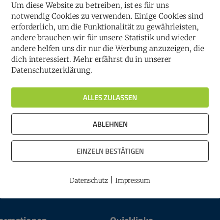
Um diese Website zu betreiben, ist es für uns
en jeweils getrennt um den Preis bewerben.
notwendig Cookies zu verwenden. Einige Cookies sind
n eingereicht werden.
erforderlich, um die Funktionalität zu gewährleisten,
andere brauchen wir für unsere Statistik und wieder
andere helfen uns dir nur die Werbung anzuzeigen, die
dich interessiert. Mehr erfährst du in unserer
Datenschutzerklärung.
ALLES ZULASSEN
Zurück zur Übersicht
Beitrag teilen
ABLEHNEN
EINZELN BESTÄTIGEN
|
Datenschutz
Impressum