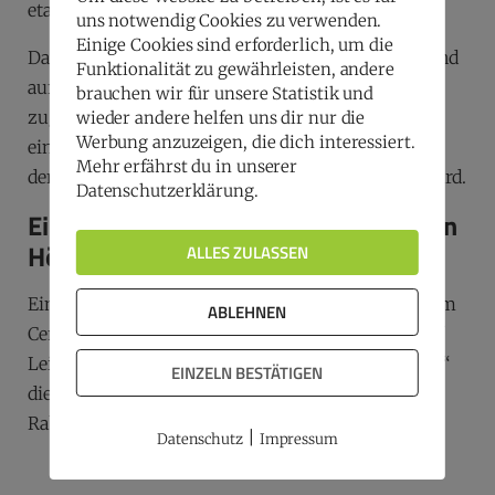
etablierten Muster zu verlassen.
uns notwendig Cookies zu verwenden.
Einige Cookies sind erforderlich, um die
Danke an Martell Beck – das war wirklich ein Abend
Funktionalität zu gewährleisten, andere
auf der Überholspur! Danke für den ehrlichen und
brauchen wir für unsere Statistik und
zugleich entwaffnenden Blick hinter die Kulissen
wieder andere helfen uns dir nur die
Werbung anzuzeigen, die dich interessiert.
einer Kampagne, die zwar gestoppt wurde, aber in
Mehr erfährst du in unserer
den Köpfen der Marketer noch lange nachhallen wird.
Datenschutzerklärung.
Ein Abend mit Zugkraft – Marketing in
Höchstgeschwindigkeit!
ALLES ZULASSEN
Ein besonderer Dank gilt auch Thomas Oehme, dem
ABLEHNEN
Center Manager der PROMENADEN Hauptbahnhof
Leipzig und damit dem Gastgeber und „Hausherrn“
EINZELN BESTÄTIGEN
dieses beeindruckenden Ortes, der den perfekten
Rahmen für diesen Abend geschaffen hat.
|
Datenschutz
Impressum
Galerie by Christian Modla