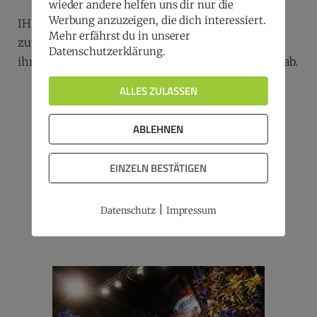
wieder andere helfen uns dir nur die
Werbung anzuzeigen, die dich interessiert.
IHK-Präsident Kristian Kirpal verwies auf die
Mehr erfährst du in unserer
zunehmende Zahl von „Rückkehrern“, die nun in
Datenschutzerklärung.
ihrer Heimat Jobs finden, die es früher hier nicht gab.
ALLES ZULASSEN
ABLEHNEN
EINZELN BESTÄTIGEN
|
Datenschutz
Impressum
Quelle: IHK zu Leipzig