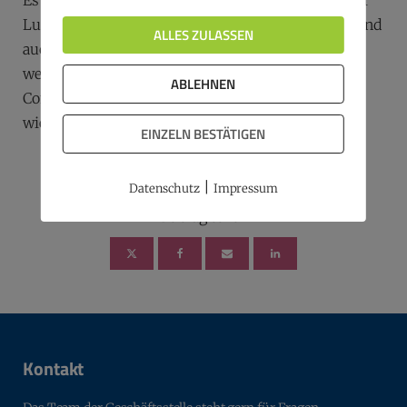
Es gibt auch eine Hotelempfehlung – das NH Hotel
Ludwigsburg. Hier sind bereits einige Referenten und
ALLES ZULASSEN
auch BVMC-Vertreter eingebucht. Es wäre schön,
wenn sich das bundesweite Netzwerk der
ABLEHNEN
Community auch in einem gemeinsamen Hotel
wiederfindet.
EINZELN BESTÄTIGEN
Zurück zur Übersicht
|
Datenschutz
Impressum
Beitrag teilen
Kontakt