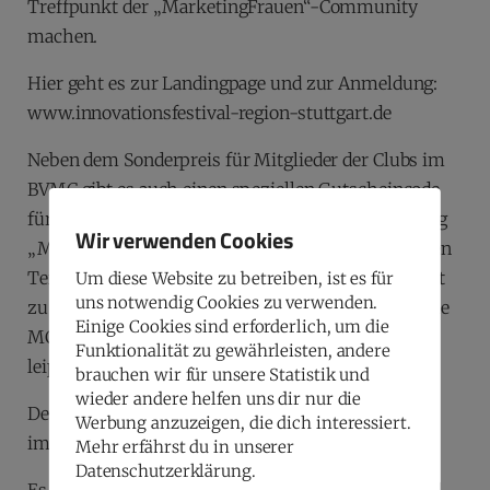
Treffpunkt der „MarketingFrauen“-Community
machen.
Hier geht es zur Landingpage und zur Anmeldung:
www.innovationsfestival-region-stuttgart.de
Neben dem Sonderpreis für Mitglieder der Clubs im
BVMC gibt es auch einen speziellen Gutscheincode
für „MarketingFrauen“. Dieser kann bei Anmeldung
Wir verwenden Cookies
„Mitgliedsticket BVMC“ eingegeben werden, um den
Teilnahmebetrag zusätzlich um 20 Euro pro Ticket
Um diese Website zu betreiben, ist es für
uns notwendig Cookies zu verwenden.
zu reduzieren. Den Code gibt es auf Anfrage über die
Einige Cookies sind erforderlich, um die
MCL-Geschäftsstelle per E-Mail (an info@mc-
Funktionalität zu gewährleisten, andere
leipzig.de).
brauchen wir für unsere Statistik und
wieder andere helfen uns dir nur die
Der limitierte Code ist bis Ende Mai gültig und wie
Werbung anzuzeigen, die dich interessiert.
immer gilt: First come, first served!
Mehr erfährst du in unserer
Datenschutzerklärung.