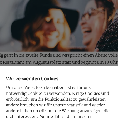
ig geht in die zweite Runde und verspricht einen Abend voll
elix Restaurant am Augustusplatz statt und beginnt um 18 Uhr
Wir verwenden Cookies
 darauf ab, Verbindungen zu fördern, die Stärke der weiblich
Um diese Website zu betreiben, ist es für uns
notwendig Cookies zu verwenden. Einige Cookies sind
erforderlich, um die Funktionalität zu gewährleisten,
en-leipzig.de erhältlich.
andere brauchen wir für unsere Statistik und wieder
andere helfen uns dir nur die Werbung anzuzeigen, die
 sich frühzeitig ein Ticket zu sichern.
dich interessiert. Mehr erfährst du in unserer