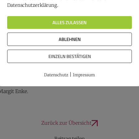
Datenschutzerklärung.
eren Fachfrauen, Unternehmerinnen und Kreativen auszutaus
Abend bietet zudem ein Flying Buffet mit einer Auswahl an 
ALLES ZULASSEN
ABLEHNEN
EINZELN BESTÄTIGEN
zig)
|
Datenschutz
Impressum
g.de
.
Margit Enke.
Zurück zur Übersicht
Beitrag teilen