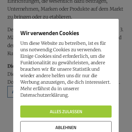
Einrichtungen, die wesentlich dazu beitragen,
Unternehmen, Marken oder Produkte auf dem Markt
zu bringen oder zu etablieren.
Den offiziellen Startschuss gaben am Montag, dem 3.
Wir verwenden Cookies
März 2025, die MCL-Präsidentin Dr. Ines Zekert und
Um diese Website zu betreiben, ist es für
der Vorsitzende der Jury, Prof. Dr. Erik Maier, im
uns notwendig Cookies zu verwenden.
Kunstkraftwerk Leipzig.
Einige Cookies sind erforderlich, um die
Funktionalität zu gewährleisten, andere
Die Preisverleihung Ende August
brauchen wir für unsere Statistik und
Die Verleihung des 27. Marketing Preises findet am
wieder andere helfen uns dir nur die
Donnerstag, 28. August, in der Kuppel der LVZ statt.
Werbung anzuzeigen, die dich interessiert.
Mehr erfährst du in unserer
ALLE INFORMATIONEN
Datenschutzerklärung.
ALLES ZULASSEN
Zurück zur Übersicht
ABLEHNEN