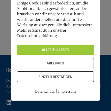
Einige Cookies sind erforderlich, um die
Funktionalität zu gewährleisten, andere
brauchen wir für unsere Statistik und
Zurück zur Übersicht
wieder andere helfen uns dir nur die
Werbung anzuzeigen, die dich interessiert.
Beitrag teilen
Mehr erfährst du in unserer
Datenschutzerklärung.
ALLES ZULASSEN
ABLEHNEN
Kontakt
EINZELN BESTÄTIGEN
Das Team der Geschäftsstelle steht gern für Fragen,
Anregungen und alle Themen rund um den Marketing Club
|
Datenschutz
Impressum
Leipzig per E-Mail (info@mc-leipzig.de) zur Verfügung.