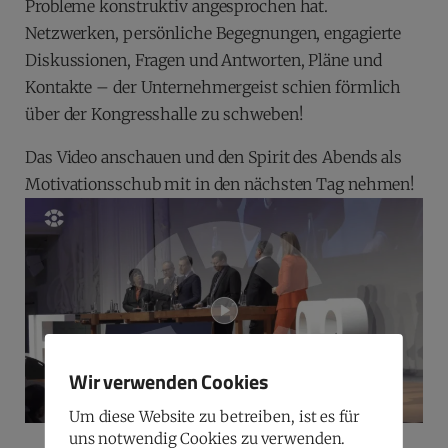
Probleme konstruktiv angesprochen hat.
Netzwerken, persönliche Begegnungen, engagierte
Diskussionen, Fragen und Antworten, Pläne und
Kontakte – der Unternehmergeist schien förmlich
über der Kongresshalle zu schweben!
Das Video anschauen und den Spirit des Abends als
Motivationsschub mit in den nächsten Tag nehmen!
Wir verwenden Cookies
Um diese Website zu betreiben, ist es für
uns notwendig Cookies zu verwenden.