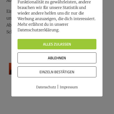
Abschluss des Abends.
Funktionalität zu gewährleisten, andere
brauchen wir für unsere Statistik und
Ein großes Dankeschön geht an das Halloren-Team
wieder andere helfen uns dir nur die
um Gerrit Sachs für den marketingversüßenden
Werbung anzuzeigen, die dich interessiert.
Mehr erfährst du in unserer
Abend in Deutschlands
ältester
coolster
Datenschutzerklärung.
Schokoladenfabrik!
Galerie by Maike Glöckner
ALLES ZULASSEN
ABLEHNEN
EINZELN BESTÄTIGEN
|
Datenschutz
Impressum