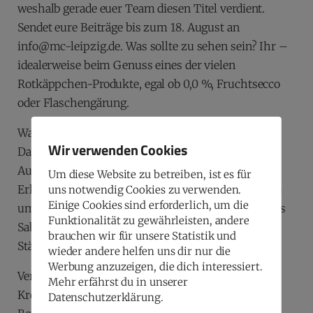
weshalb gerade euer Team diesen Titel verdient.
Sendet eure Beiträge bis zum 18. August an
info@mc-leipzig.de. Was sollte zu sehen sein? Ihr –
idealerweise beim Genuss eines der vielen
Rotkäppchen-Produkte, egal ob 0,0 %, Fruchtsecco
oder Flaschengärung.
Was gibt es zu gewinnen?
Wir verwenden Cookies
Das Gewinnerteam erwartet ein unvergesslicher
Ausflug für bis zu 15 Personen in die Rotkäppchen
Um diese Website zu betreiben, ist es für
Erlebniswelt in Freyburg. Dieses exklusive Erlebnis
uns notwendig Cookies zu verwenden.
Einige Cookies sind erforderlich, um die
umfasst: eine spannende Führung, ein einzigartiges
Funktionalität zu gewährleisten, andere
Sabrage-Erlebnis und einen kleinen Snack zur
brauchen wir für unsere Statistik und
Stärkung.
wieder andere helfen uns dir nur die
Werbung anzuzeigen, die dich interessiert.
Verpasst nicht diese fantastische Gelegenheit, die
Mehr erfährst du in unserer
Kreativität und den Teamgeist eures Teams unter
Datenschutzerklärung.