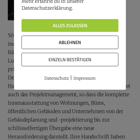
Mehr erfährst du in unserer
Datenschutzerklärung.
ALLES ZULASSEN
50 Konstrukteure und 80 Schreiner realisieren
ABLEHNEN
individuelle Innenausbau-Herausforderungen für
Räume aller Art. Darunter auch Jachten im
EINZELN BESTÄTIGEN
Luxussegment. Möbel stehen also nicht mehr
primär im Fokus, gehören aber neben
Designermodellen bekannter Marken, zum
|
Datenschutz
Impressum
Handelssortiment. Das Leistungsportfolio beinhaltet
auch das Projektmanagement, so dass die komplette
Innenausstattung von Wohnungen, Büros,
öffentlichen Gebäuden und Unternehmen von der
Gebäudeplanung und -projektierung bis zur
schlüsselfertigen Übergabe eine neue
Herausforderung darstellt. Ihre Handschrift haben