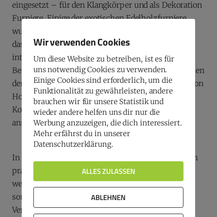
eingesetzt – für den Klangkörper und als Dekoration
Furniere. Einige der exotischen Edelholzfurniere
wurden mit Anekdoten ihrer Herkunft gewürzt, so
Wir verwenden Cookies
dass der gesamte Rundgang nicht nur unheimlich
interessant sondern auch unterhaltsam war. Die
Um diese Website zu betreiben, ist es für
uns notwendig Cookies zu verwenden.
Besucher konnten in den einzelnen Werkstatträumen
Einige Cookies sind erforderlich, um die
der Manufaktur nicht nur einen besonderen Duft von
Funktionalität zu gewährleisten, andere
Holz und Farben schnuppern sondern die
brauchen wir für unsere Statistik und
Komplexität der Herstellung dieser Instrumente
wieder andere helfen uns dir nur die
anschaulich nacherleben.
Werbung anzuzeigen, die dich interessiert.
Mehr erfährst du in unserer
Datenschutzerklärung.
In allen Fertigungsstufen erklärten die Experten am
ALLES ZULASSEN
praktischen Beispiel, wie der Holzkorpus immer
weiter komplettiert wird. Jeder Arbeitsgang muss
ABLEHNEN
sorgfältig und präzise ausgeführt werden. Kein
Vergleich mit der Fließbandproduktion in einer